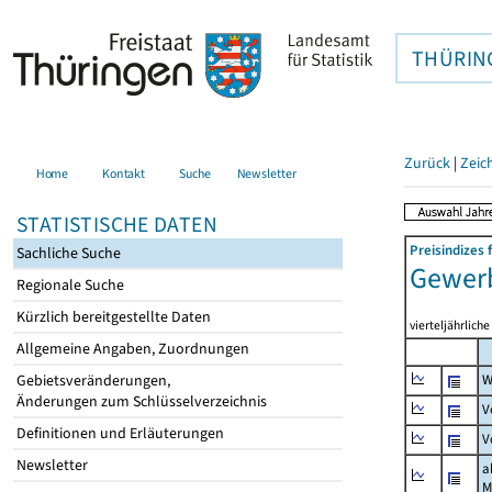
THÜRIN
Zurück
|
Zeic
Home
Kontakt
Suche
Newsletter
STATISTISCHE DATEN
Preisindizes
Sachliche Suche
Gewerb
Regionale Suche
Kürzlich bereitgestellte Daten
vierteljährlich
Allgemeine Angaben, Zuordnungen
Gebietsveränderungen,
W
Änderungen zum Schlüsselverzeichnis
V
Definitionen und Erläuterungen
V
Newsletter
a
M