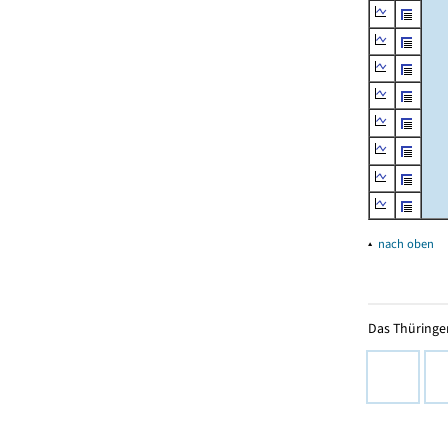
▴
nach oben
Das Thüringer