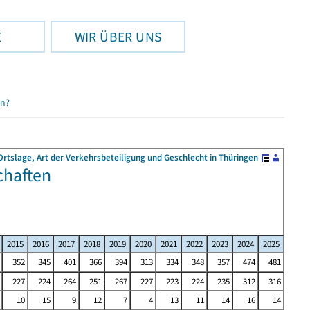
E
WIR ÜBER UNS
en?
rtslage, Art der Verkehrsbeteiligung und Geschlecht in Thüringen
chaften
2015
2016
2017
2018
2019
2020
2021
2022
2023
2024
2025
352
345
401
366
394
313
334
348
357
474
481
227
224
264
251
267
227
223
224
235
312
316
10
15
9
12
7
4
13
11
14
16
14