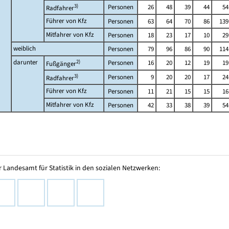
3)
Personen
26
48
39
44
54
Radfahrer
Führer von Kfz
Personen
63
64
70
86
139
Mitfahrer von Kfz
Personen
18
23
17
10
29
weiblich
Personen
79
96
86
90
114
darunter
2)
Personen
16
20
12
19
19
Fußgänger
3)
Personen
9
20
20
17
24
Radfahrer
Führer von Kfz
Personen
11
21
15
15
16
Mitfahrer von Kfz
Personen
42
33
38
39
54
 Landesamt für Statistik in den sozialen Netzwerken: