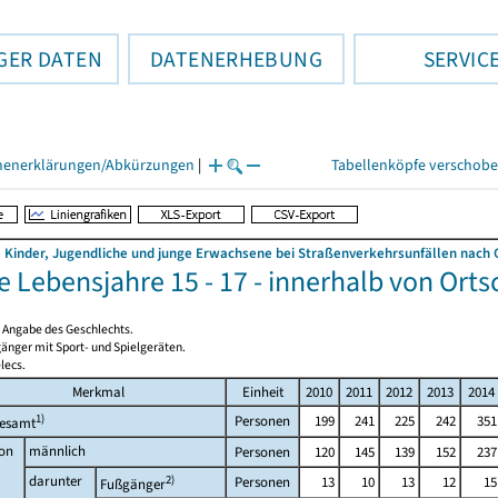
GER DATEN
DATENERHEBUNG
SERVIC
henerklärungen/Abkürzungen
|
Tabellenköpfe verschob
 Kinder, Jugendliche und junge Erwachsene bei Straßenverkehrsunfällen nach O
Lebensjahre 15 - 17 - innerhalb von Orts
e Angabe des Geschlechts.
gänger mit Sport- und Spielgeräten.
lecs.
Merkmal
Einheit
2010
2011
2012
2013
2014
1)
Personen
199
241
225
242
351
gesamt
on
männlich
Personen
120
145
139
152
237
darunter
2)
Personen
13
10
13
12
15
Fußgänger