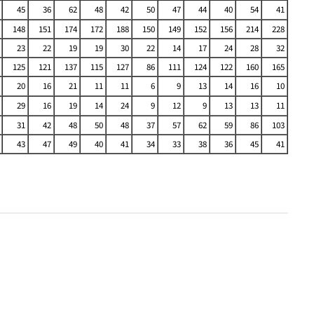
45
36
62
48
42
50
47
44
40
54
41
148
151
174
172
188
150
149
152
156
214
228
23
22
19
19
30
22
14
17
24
28
32
125
121
137
115
127
86
111
124
122
160
165
20
16
21
11
11
6
9
13
14
16
10
29
16
19
14
24
9
12
9
13
13
11
31
42
48
50
48
37
57
62
59
86
103
43
47
49
40
41
34
33
38
36
45
41