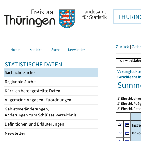
THÜRIN
Zurück
|
Zeic
Home
Kontakt
Suche
Newsletter
STATISTISCHE DATEN
Verunglückte
Sachliche Suche
Geschlecht i
Regionale Suche
Summe 
Kürzlich bereitgestellte Daten
1) Einschl. ohn
Allgemeine Angaben, Zuordnungen
2) Einschl. Fuß
3) Einschl. Pede
Gebietsveränderungen,
Änderungen zum Schlüsselverzeichnis
Definitionen und Erläuterungen
Insg
Newsletter
Davo