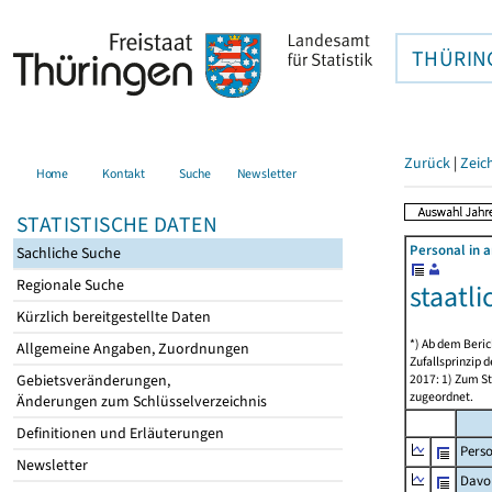
THÜRIN
Zurück
|
Zeic
Home
Kontakt
Suche
Newsletter
STATISTISCHE DATEN
Personal in 
Sachliche Suche
Regionale Suche
staatl
Kürzlich bereitgestellte Daten
*) Ab dem Beri
Allgemeine Angaben, Zuordnungen
Zufallsprinzip
2017: 1) Zum S
Gebietsveränderungen,
zugeordnet.
Änderungen zum Schlüsselverzeichnis
Definitionen und Erläuterungen
Pers
Newsletter
Davon