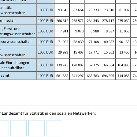
ematik,
1000 EUR
93 615
82 664
75 733
73 810
81 902
7
rwissenschaften
nmedizin
1000 EUR
266 612
268 571
264 343
278 717
275 069
28
-, Forst- und
1000 EUR
7 911
9 070
6 988
8 887
11 058
hrungswissenschaften
ieurwissenschaften
1000 EUR
71 062
68 839
77 108
80 087
90 153
10
,
1000 EUR
29 929
15 407
17 771
15 362
13 456
1
twissenschaften
ale Einrichtungen
1000 EUR
139 745
128 807
152 175
166 664
164 996
17
icht aufteilbar
esamt
1000 EUR
681 558
641 297
663 783
696 695
714 085
74
 Landesamt für Statistik in den sozialen Netzwerken: