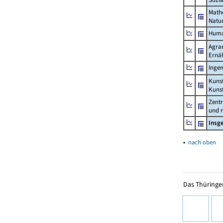
Math
Natu
Huma
Agrar
Ernä
Ingen
Kunst
Kuns
Zentr
und n
Insg
▴
nach oben
Das Thüringer