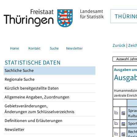
THÜRIN
Zurück
|
Zeic
Home
Kontakt
Suche
Newsletter
STATISTISCHE DATEN
Ausgaben und
Sachliche Suche
Ausga
Regionale Suche
Kürzlich bereitgestellte Daten
Humanmedizin ei
zentrale Einric
Allgemeine Angaben, Zuordnungen
Gebietsveränderungen,
Spra
Änderungen zum Schlüsselverzeichnis
Kultu
Definitionen und Erläuterungen
Spor
Newsletter
Recht
Sozia