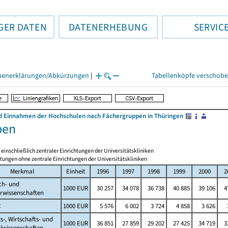
GER DATEN
DATENERHEBUNG
SERVIC
henerklärungen/Abkürzungen
|
Tabellenköpfe verschob
 Einnahmen der Hochschulen nach Fächergruppen in Thüringen
ben
nschließlich zentraler Einrichtungen der Universitätskliniken
htungen ohne zentrale Einrichtungen der Universitätskliniken
Merkmal
Einheit
1996
1997
1998
1999
2000
2
ch- und
1000 EUR
30 257
34 078
36 738
40 885
39 106
4
rwissenschaften
t
1000 EUR
5 576
6 002
3 724
4 858
3 626
s-, Wirtschafts- und
1000 EUR
36 851
27 859
29 202
27 425
34 719
3
lwissenschaften