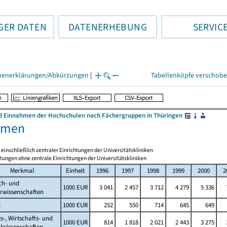
GER DATEN
DATENERHEBUNG
SERVIC
henerklärungen/Abkürzungen
|
Tabellenköpfe verschob
 Einnahmen der Hochschulen nach Fächergruppen in Thüringen
hmen
nschließlich zentraler Einrichtungen der Universitätskliniken
htungen ohne zentrale Einrichtungen der Universitätskliniken
Merkmal
Einheit
1996
1997
1998
1999
2000
2
ch- und
1000 EUR
3 041
2 457
3 712
4 279
5 336
rwissenschaften
t
1000 EUR
252
550
714
645
649
s-, Wirtschafts- und
1000 EUR
814
1 818
2 021
2 443
3 275
lwissenschaften