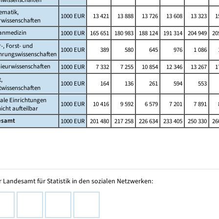
ematik,
1000 EUR
13 421
13 888
13 726
13 608
13 323
1
rwissenschaften
nmedizin
1000 EUR
165 651
180 983
188 124
191 314
204 949
20
-, Forst- und
1000 EUR
389
580
645
976
1 086
hrungswissenschaften
ieurwissenschaften
1000 EUR
7 332
7 255
10 854
12 346
13 267
1
,
1000 EUR
164
136
261
594
553
twissenschaften
ale Einrichtungen
1000 EUR
10 416
9 592
6 579
7 201
7 891
icht aufteilbar
esamt
1000 EUR
201 480
217 258
226 634
233 405
250 330
26
 Landesamt für Statistik in den sozialen Netzwerken: