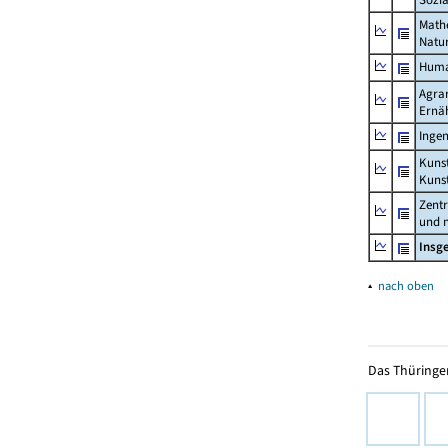
Math
Natu
Huma
Agrar
Ernä
Ingen
Kunst
Kuns
Zentr
und n
Insg
▴
nach oben
Das Thüringer