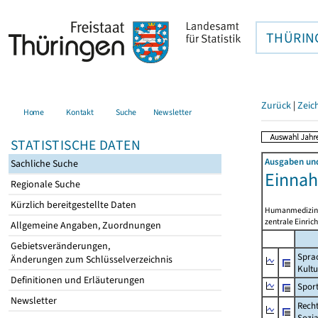
THÜRIN
Zurück
|
Zeic
Home
Kontakt
Suche
Newsletter
STATISTISCHE DATEN
Ausgaben und
Sachliche Suche
Einna
Regionale Suche
Kürzlich bereitgestellte Daten
Humanmedizin ei
zentrale Einric
Allgemeine Angaben, Zuordnungen
Gebietsveränderungen,
Spra
Änderungen zum Schlüsselverzeichnis
Kultu
Definitionen und Erläuterungen
Spor
Newsletter
Recht
Sozia