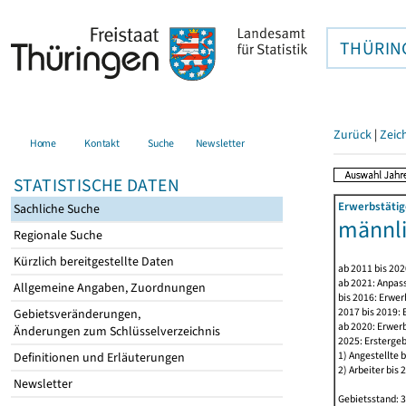
THÜRIN
Zurück
|
Zeic
Home
Kontakt
Suche
Newsletter
STATISTISCHE DATEN
Erwerbstätig
Sachliche Suche
männl
Regionale Suche
Kürzlich bereitgestellte Daten
ab 2011 bis 20
ab 2021: Anpas
Allgemeine Angaben, Zuordnungen
bis 2016: Erwe
2017 bis 2019:
Gebietsveränderungen,
ab 2020: Erwer
Änderungen zum Schlüsselverzeichnis
2025: Erstergeb
1) Angestellte 
Definitionen und Erläuterungen
2) Arbeiter bis
Newsletter
Gebietsstand: 3