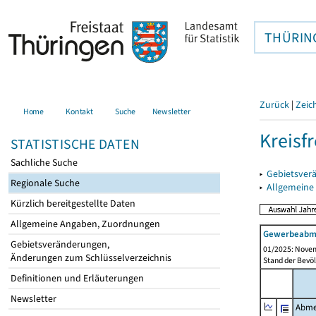
THÜRIN
Zurück
|
Zeic
Home
Kontakt
Suche
Newsletter
Kreisfr
STATISTISCHE DATEN
Sachliche Suche
▸
Gebietsverä
Regionale Suche
▸
Allgemeine
Kürzlich bereitgestellte Daten
Allgemeine Angaben, Zuordnungen
Gewerbeabme
Gebietsveränderungen,
01/2025: Novem
Änderungen zum Schlüsselverzeichnis
Stand der Bevöl
Definitionen und Erläuterungen
Newsletter
Abme