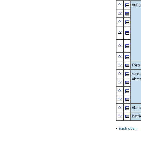
Aufg
Fort
sonst
Abme
Abme
Betri
▴
nach oben