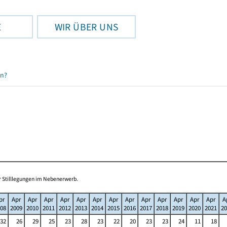
E
WIR ÜBER UNS
en?
r Stilllegungen im Nebenerwerb.
pr
Apr
Apr
Apr
Apr
Apr
Apr
Apr
Apr
Apr
Apr
Apr
Apr
Apr
A
08
2009
2010
2011
2012
2013
2014
2015
2016
2017
2018
2019
2020
2021
20
32
26
29
25
23
28
23
22
20
23
23
24
11
18