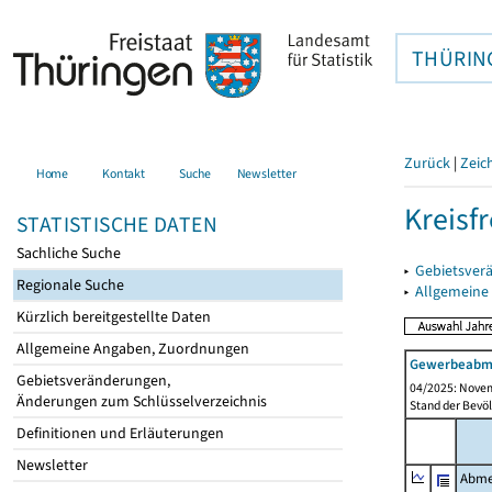
THÜRIN
Zurück
|
Zeic
Home
Kontakt
Suche
Newsletter
Kreisfr
STATISTISCHE DATEN
Sachliche Suche
▸
Gebietsverä
Regionale Suche
▸
Allgemeine
Kürzlich bereitgestellte Daten
Allgemeine Angaben, Zuordnungen
Gewerbeabme
Gebietsveränderungen,
04/2025: Novem
Änderungen zum Schlüsselverzeichnis
Stand der Bevöl
Definitionen und Erläuterungen
Newsletter
Abme