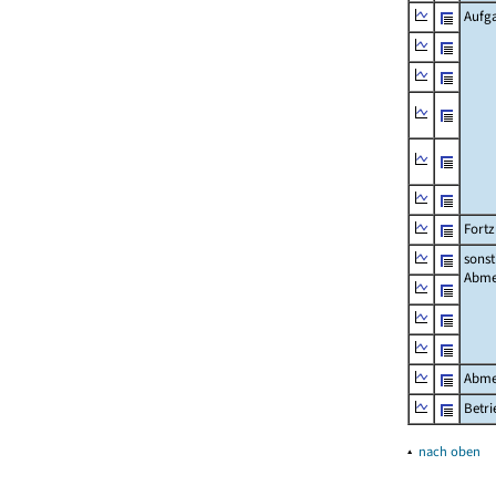
Aufg
Fort
sonst
Abme
Abme
Betri
▴
nach oben