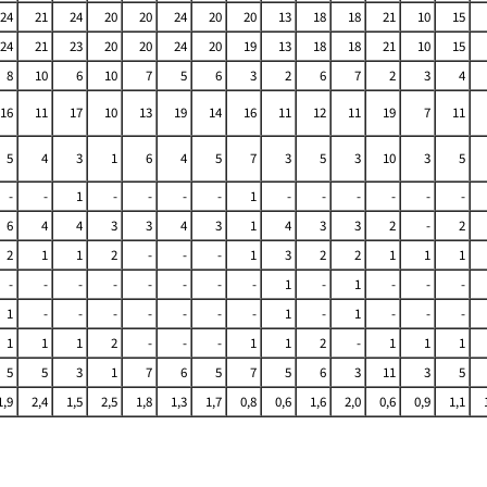
24
21
24
20
20
24
20
20
13
18
18
21
10
15
24
21
23
20
20
24
20
19
13
18
18
21
10
15
8
10
6
10
7
5
6
3
2
6
7
2
3
4
16
11
17
10
13
19
14
16
11
12
11
19
7
11
5
4
3
1
6
4
5
7
3
5
3
10
3
5
-
-
1
-
-
-
-
1
-
-
-
-
-
-
6
4
4
3
3
4
3
1
4
3
3
2
-
2
2
1
1
2
-
-
-
1
3
2
2
1
1
1
-
-
-
-
-
-
-
-
1
-
1
-
-
-
1
-
-
-
-
-
-
-
1
-
1
-
-
-
1
1
1
2
-
-
-
1
1
2
-
1
1
1
5
5
3
1
7
6
5
7
5
6
3
11
3
5
1,9
2,4
1,5
2,5
1,8
1,3
1,7
0,8
0,6
1,6
2,0
0,6
0,9
1,1