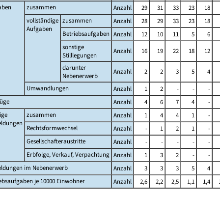
aben
zusammen
Anzahl
29
31
33
23
18
vollständige
zusammen
Anzahl
28
29
33
23
18
Aufgaben
Betriebsaufgaben
Anzahl
12
10
11
5
6
sonstige
Anzahl
16
19
22
18
12
Stilllegungen
darunter
Anzahl
2
2
3
5
4
Nebenerwerb
Umwandlungen
Anzahl
1
2
-
-
-
züge
Anzahl
4
6
7
4
-
ige
zusammen
Anzahl
1
4
4
1
-
ldungen
Rechtsformwechsel
Anzahl
-
1
2
1
-
Gesellschafteraustritte
Anzahl
-
-
-
-
-
Erbfolge, Verkauf, Verpachtung
Anzahl
1
3
2
-
-
ldungen im Nebenerwerb
Anzahl
3
3
3
5
4
ebsaufgaben je 10000 Einwohner
Anzahl
2,6
2,2
2,5
1,1
1,4