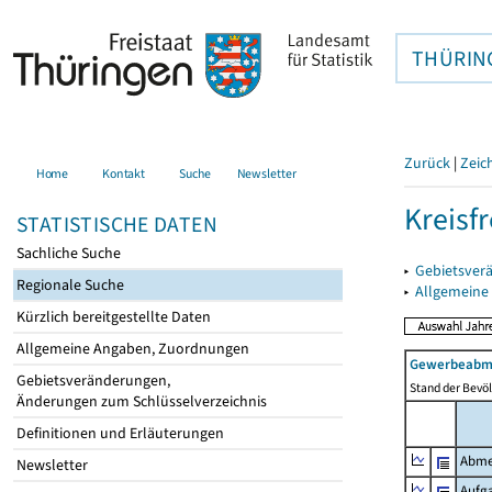
THÜRIN
Zurück
|
Zeic
Home
Kontakt
Suche
Newsletter
Kreisfr
STATISTISCHE DATEN
Sachliche Suche
▸
Gebietsverä
Regionale Suche
▸
Allgemeine
Kürzlich bereitgestellte Daten
Allgemeine Angaben, Zuordnungen
Gewerbeabme
Gebietsveränderungen,
Stand der Bevöl
Änderungen zum Schlüsselverzeichnis
Definitionen und Erläuterungen
Abme
Newsletter
Aufg