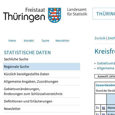
THÜRIN
Zurück
|
Zeic
Home
Kontakt
Suche
Newsletter
Kreisfr
STATISTISCHE DATEN
Sachliche Suche
▸
Gebietsverä
Regionale Suche
▸
Allgemeine
Kürzlich bereitgestellte Daten
Allgemeine Angaben, Zuordnungen
Gewerbeabme
Gebietsveränderungen,
Stand der Bevöl
Änderungen zum Schlüsselverzeichnis
Definitionen und Erläuterungen
Abme
Newsletter
Aufg