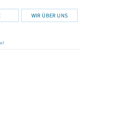
E
WIR ÜBER UNS
en?