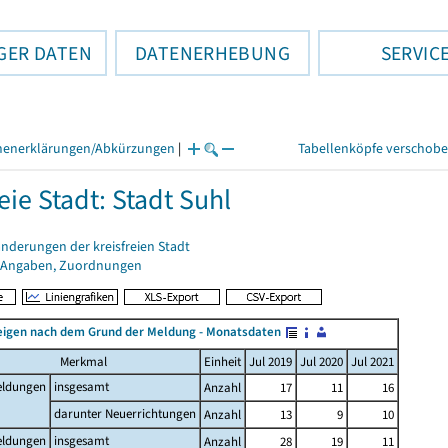
GER DATEN
DATENERHEBUNG
SERVIC
henerklärungen/Abkürzungen
|
Tabellenköpfe verschob
eie Stadt: Stadt Suhl
nderungen der kreisfreien Stadt
 Angaben, Zuordnungen
igen nach dem Grund der Meldung - Monatsdaten
Merkmal
Einheit
Jul 2019
Jul 2020
Jul 2021
ldungen
insgesamt
Anzahl
17
11
16
darunter Neuerrichtungen
Anzahl
13
9
10
ldungen
insgesamt
Anzahl
28
19
11