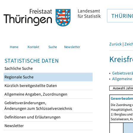
THÜRIN
Zurück
|
Zeic
Home
Kontakt
Suche
Newsletter
Kreisfr
STATISTISCHE DATEN
Sachliche Suche
▸
Gebietsverä
Regionale Suche
▸
Allgemeine
Kürzlich bereitgestellte Daten
Allgemeine Angaben, Zuordnungen
Gewerbeabmel
Gebietsveränderungen,
Die Zuordnung d
Änderungen zum Schlüsselverzeichnis
Haupttätigkeit.
1) Bergbau und
Definitionen und Erläuterungen
Sozialwesen, Ku
Newsletter