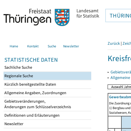
THÜRIN
Zurück
|
Zeic
Home
Kontakt
Suche
Newsletter
Kreisfr
STATISTISCHE DATEN
Sachliche Suche
▸
Gebietsverä
Regionale Suche
▸
Allgemeine
Kürzlich bereitgestellte Daten
Allgemeine Angaben, Zuordnungen
Gewerbeabmel
Gebietsveränderungen,
Die Zuordnung d
Änderungen zum Schlüsselverzeichnis
1) Bergbau und
Sozialwesen, Ku
Definitionen und Erläuterungen
Newsletter