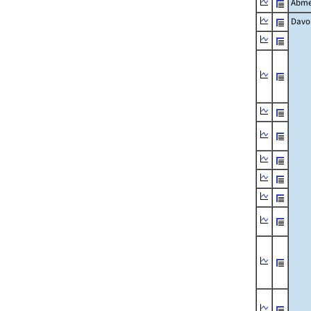
Abme
Davo