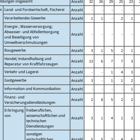
ldungen insgesamt
Anzahl
32
26
29
25
23
n
Land- und Forstwirtschaft, Fischerei
Anzahl
-
-
-
-
-
Verarbeitendes Gewerbe
Anzahl
1
1
-
2
1
Energie-, Wasserversorgung;
Abwasser- und Abfallentsorgung
Anzahl
-
-
-
-
-
und Beseitigung von
Umweltverschmutzungen
Baugewerbe
Anzahl
3
1
5
2
1
Handel; Instandhaltung und
Anzahl
13
6
7
7
3
Reparatur von Kraftfahrzeugen
Verkehr und Lagerei
Anzahl
-
-
1
4
3
Gastgewerbe
Anzahl
3
-
1
1
2
Information und Kommunikation
Anzahl
-
-
-
-
1
Finanz- und
Anzahl
2
8
5
2
2
Versicherungsdienstleistungen
Erbringung
freiberuflichen,
von
wissenschaftlichen und
Anzahl
3
1
4
1
3
technischen
Dienstleistungen
sonstigen
wirtschaftlichen
Anzahl
5
5
3
4
6