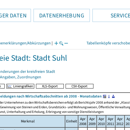
GER DATEN
DATENERHEBUNG
SERVIC
henerklärungen/Abkürzungen
|
Tabellenköpfe verschob
eie Stadt: Stadt Suhl
nderungen der kreisfreien Stadt
 Angaben, Zuordnungen
dungen nach Wirtschaftsabschnitten ab 2008 - Monatsdaten
er Unternehmen zu den Wirtschaftsbereichen erfolgt ab Berichtsjahr 2008 anhand der „Klassif
 Gewinnung von Steinen und Erden, Grundstücks- und Wohnungswesen, Öffentliche Verwaltung, 
nst, Unterhaltung und Erholung, Erbringung von sonstige Dienstleistungen
Apr
Apr
Apr
Apr
Apr
A
Merkmal
Einheit
2008
2009
2010
2011
2012
20