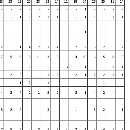
28
23
22
20
23
23
24
11
18
24
26
25
11
14
-
-
-
-
-
-
-
-
-
1
-
-
-
-
-
-
1
1
2
1
1
-
-
1
1
1
1
1
-
-
-
-
-
-
-
1
-
1
-
1
-
-
2
1
1
4
2
1
4
1
2
2
5
2
-
2
7
5
5
5
11
3
6
1
4
10
6
5
5
3
1
-
-
1
1
-
-
3
1
1
-
-
1
1
1
2
2
-
1
1
2
-
2
1
2
2
1
1
-
-
1
1
-
1
-
-
-
-
-
1
-
-
4
2
4
2
1
2
2
-
2
1
4
2
-
-
5
2
2
-
-
3
-
-
1
-
3
2
-
1
7
5
5
4
3
5
3
4
2
4
-
4
1
3