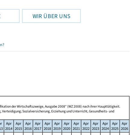
E
WIR ÜBER UNS
en?
ikation der Wirtschaftszweige, Ausgabe 2008“ (WZ 2008) nach ihrer Haupttätigkeit.
Verteidigung; Sozialversicherung, Erziehung und Unterricht, Gesundheits- und
pr
Apr
Apr
Apr
Apr
Apr
Apr
Apr
Apr
Apr
Apr
Apr
Apr
Apr
13
2014
2015
2016
2017
2018
2019
2020
2021
2022
2023
2024
2025
2026