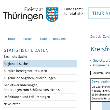
THÜRIN
Zurück
|
Zeic
Home
Kontakt
Suche
Newsletter
Kreisfr
STATISTISCHE DATEN
Sachliche Suche
▸
Gebietsverä
Regionale Suche
▸
Allgemeine
Kürzlich bereitgestellte Daten
Allgemeine Angaben, Zuordnungen
Gewerbeabmel
Gebietsveränderungen,
Die Zuordnung d
Änderungen zum Schlüsselverzeichnis
Haupttätigkeit.
1) Bergbau und
Definitionen und Erläuterungen
Gesundheits- un
Newsletter