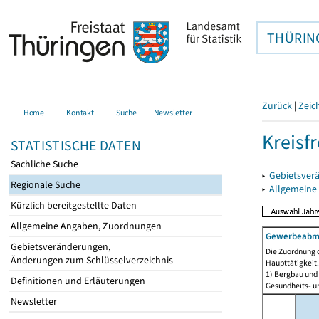
THÜRIN
Zurück
|
Zeic
Home
Kontakt
Suche
Newsletter
Kreisfr
STATISTISCHE DATEN
Sachliche Suche
▸
Gebietsverä
Regionale Suche
▸
Allgemeine
Kürzlich bereitgestellte Daten
Allgemeine Angaben, Zuordnungen
Gewerbeabmel
Gebietsveränderungen,
Die Zuordnung d
Änderungen zum Schlüsselverzeichnis
Haupttätigkeit.
1) Bergbau und
Definitionen und Erläuterungen
Gesundheits- un
Newsletter