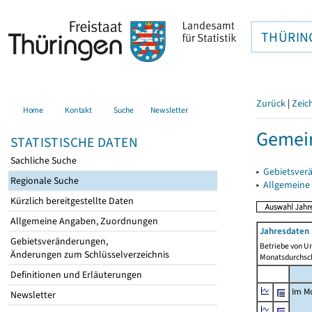
THÜRIN
Zurück
|
Zeic
Home
Kontakt
Suche
Newsletter
Gemein
STATISTISCHE DATEN
Sachliche Suche
▸
Gebietsver
Regionale Suche
▸
Allgemeine
Kürzlich bereitgestellte Daten
Allgemeine Angaben, Zuordnungen
Jahresdaten 
Gebietsveränderungen,
Betriebe von U
Änderungen zum Schlüsselverzeichnis
Monatsdurchsch
Definitionen und Erläuterungen
Im M
Newsletter