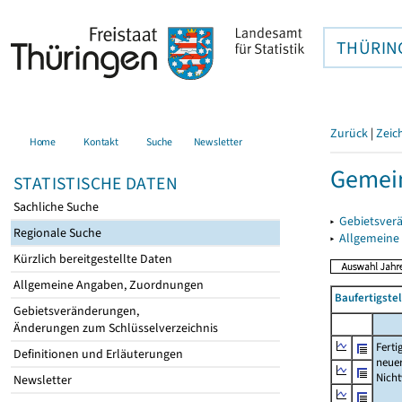
THÜRIN
Zurück
|
Zeic
Home
Kontakt
Suche
Newsletter
Gemein
STATISTISCHE DATEN
Sachliche Suche
▸
Gebietsver
Regionale Suche
▸
Allgemeine
Kürzlich bereitgestellte Daten
Allgemeine Angaben, Zuordnungen
Baufertigst
Gebietsveränderungen,
Änderungen zum Schlüsselverzeichnis
Ferti
Definitionen und Erläuterungen
neue
Nich
Newsletter