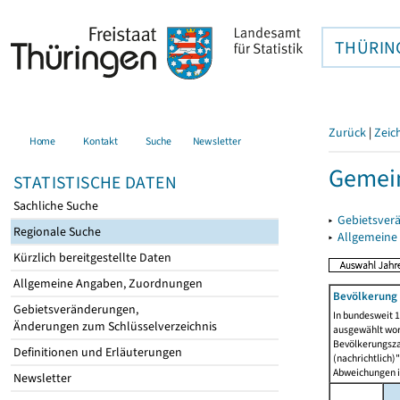
THÜRIN
Zurück
|
Zeic
Home
Kontakt
Suche
Newsletter
Gemein
STATISTISCHE DATEN
Sachliche Suche
▸
Gebietsver
Regionale Suche
▸
Allgemeine
Kürzlich bereitgestellte Daten
Allgemeine Angaben, Zuordnungen
Bevölkerung 
Gebietsveränderungen,
In bundesweit 1
Änderungen zum Schlüsselverzeichnis
ausgewählt wor
Bevölkerungszah
Definitionen und Erläuterungen
(nachrichtlich)"
Abweichungen i
Newsletter