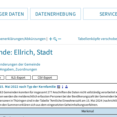
GER DATEN
DATENERHEBUNG
SERVIC
henerklärungen/Abkürzungen
|
Tabellenköpfe verschob
de: Ellrich, Stadt
änderungen der Gemeinde
 Angaben, Zuordnungen
15. Mai 2022 nach Typ der Kernfamilie
63 Gemeinden konnten für insgesamt 277 Anschriften die Daten nicht vollständig verarbeitet
ten werden die melderechtlich erfassten Personen bei der Bevölkerungszahl der Gemeinden be
rsonen in Thüringen sind in der Tabelle "Amtliche Einwohnerzahl am 15. Mai 2024 (nachrichtli
n den Summen erklären sich aus dem eingesetzten Geheimhaltungsverfahren.
Merkmal