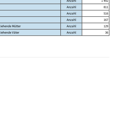
Anzahl
1 492
Anzahl
811
Anzahl
516
Anzahl
167
ziehende Mütter
Anzahl
129
ziehende Väter
Anzahl
36