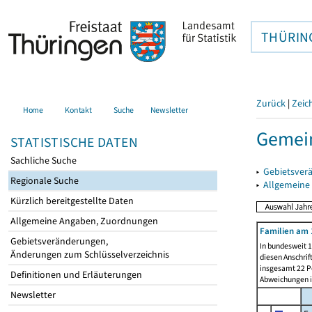
THÜRIN
Zurück
|
Zeic
Home
Kontakt
Suche
Newsletter
Gemein
STATISTISCHE DATEN
Sachliche Suche
▸
Gebietsver
Regionale Suche
▸
Allgemeine
Kürzlich bereitgestellte Daten
Allgemeine Angaben, Zuordnungen
Familien am 
Gebietsveränderungen,
In bundesweit 1
Änderungen zum Schlüsselverzeichnis
diesen Anschrif
insgesamt 22 Pe
Definitionen und Erläuterungen
Abweichungen i
Newsletter