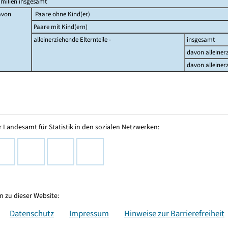
milien insgesamt
avon
Paare ohne Kind(er)
Paare mit Kind(ern)
alleinerziehende Elternteile -
insgesamt
davon alleiner
davon alleiner
 Landesamt für Statistik in den sozialen Netzwerken:
 zu dieser Website:
Datenschutz
Impressum
Hinweise zur Barrierefreiheit