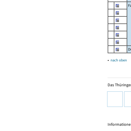
F
D
▴
nach oben
Das Thüringer
Informationen