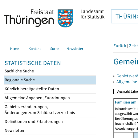
THÜRIN
Zurück
|
Zeic
Home
Kontakt
Suche
Newsletter
Gemein
STATISTISCHE DATEN
Sachliche Suche
▸
Gebietsver
Regionale Suche
▸
Allgemeine
Kürzlich bereitgestellte Daten
Allgemeine Angaben, Zuordnungen
Familien am 
Gebietsveränderungen,
In bundesweit 1
Änderungen zum Schlüsselverzeichnis
ausgewählt wor
Bevölkerungszah
Definitionen und Erläuterungen
(nachrichtlich)"
Abweichungen i
Newsletter