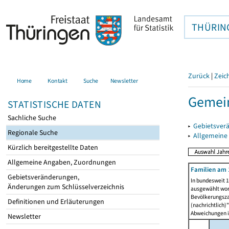
THÜRIN
Zurück
|
Zeic
Home
Kontakt
Suche
Newsletter
Gemein
STATISTISCHE DATEN
Sachliche Suche
▸
Gebietsver
Regionale Suche
▸
Allgemeine
Kürzlich bereitgestellte Daten
Allgemeine Angaben, Zuordnungen
Familien am 
Gebietsveränderungen,
In bundesweit 1
Änderungen zum Schlüsselverzeichnis
ausgewählt wor
Bevölkerungszah
Definitionen und Erläuterungen
(nachrichtlich)"
Abweichungen i
Newsletter