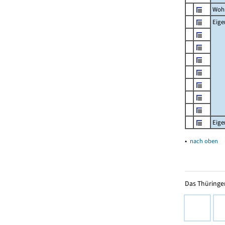
Woh
Eig
Eig
▴
nach oben
Das Thüringer