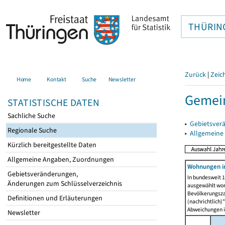
THÜRIN
Zurück
|
Zeic
Home
Kontakt
Suche
Newsletter
Gemein
STATISTISCHE DATEN
Sachliche Suche
▸
Gebietsver
Regionale Suche
▸
Allgemeine
Kürzlich bereitgestellte Daten
Allgemeine Angaben, Zuordnungen
Wohnungen i
Gebietsveränderungen,
In bundesweit 1
Änderungen zum Schlüsselverzeichnis
ausgewählt wor
Bevölkerungszah
Definitionen und Erläuterungen
(nachrichtlich)"
Abweichungen i
Newsletter