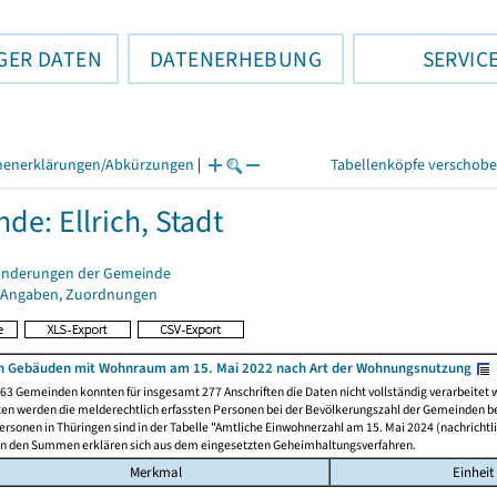
GER DATEN
DATENERHEBUNG
SERVIC
henerklärungen/Abkürzungen
|
Tabellenköpfe verschob
de: Ellrich, Stadt
änderungen der Gemeinde
 Angaben, Zuordnungen
n Gebäuden mit Wohnraum am 15. Mai 2022 nach Art der Wohnungsnutzung
63 Gemeinden konnten für insgesamt 277 Anschriften die Daten nicht vollständig verarbeitet
ten werden die melderechtlich erfassten Personen bei der Bevölkerungszahl der Gemeinden be
rsonen in Thüringen sind in der Tabelle "Amtliche Einwohnerzahl am 15. Mai 2024 (nachrichtli
n den Summen erklären sich aus dem eingesetzten Geheimhaltungsverfahren.
Merkmal
Einheit