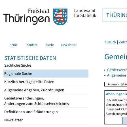
THÜRIN
Zurück
|
Zeic
Home
Kontakt
Suche
Newsletter
Gemein
STATISTISCHE DATEN
Sachliche Suche
▸
Gebietsver
Regionale Suche
▸
Allgemeine
Kürzlich bereitgestellte Daten
Allgemeine Angaben, Zuordnungen
Wohnungen i
Gebietsveränderungen,
In bundesweit 1
Änderungen zum Schlüsselverzeichnis
diesen Anschrif
insgesamt 22 Pe
Definitionen und Erläuterungen
Abweichungen i
Newsletter