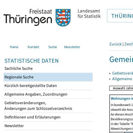
THÜRIN
Zurück
|
Zeic
Home
Kontakt
Suche
Newsletter
Gemein
STATISTISCHE DATEN
Sachliche Suche
▸
Gebietsver
Regionale Suche
▸
Allgemeine
Kürzlich bereitgestellte Daten
Allgemeine Angaben, Zuordnungen
Wohnungen i
Gebietsveränderungen,
In bundesweit 1
Änderungen zum Schlüsselverzeichnis
obwohl die Ans
An diesen Ansch
Definitionen und Erläuterungen
Bevölkerungszah
in der Tabelle 
Newsletter
Abweichungen i