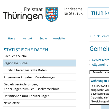
THÜRIN
Zurück
|
Zeic
Home
Kontakt
Suche
Newsletter
Gemein
STATISTISCHE DATEN
Sachliche Suche
▸
Gebietsver
Regionale Suche
▸
Allgemeine
Kürzlich bereitgestellte Daten
Allgemeine Angaben, Zuordnungen
Wohnungen i
Gebietsveränderungen,
In bundesweit 1
Änderungen zum Schlüsselverzeichnis
ausgewählt wor
Bevölkerungszah
Definitionen und Erläuterungen
(nachrichtlich)"
Abweichungen i
Newsletter