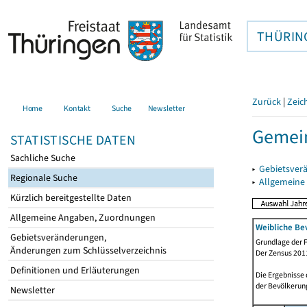
THÜRIN
Zurück
|
Zeic
Home
Kontakt
Suche
Newsletter
Gemei
STATISTISCHE DATEN
Sachliche Suche
▸
Gebietsver
Regionale Suche
▸
Allgemeine
Kürzlich bereitgestellte Daten
Allgemeine Angaben, Zuordnungen
Weibliche Be
Gebietsveränderungen,
Grundlage der F
Änderungen zum Schlüsselverzeichnis
Der Zensus 2011
Definitionen und Erläuterungen
Die Ergebnisse
der Bevölkerung
Newsletter