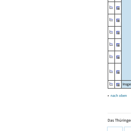
Insg
▴
nach oben
Das Thüringer