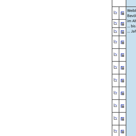
Weibl
Bevö
im Al
... bi
... J