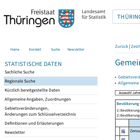
THÜRIN
Zurück
|
Zeic
Home
Kontakt
Suche
Newsletter
Gemei
STATISTISCHE DATEN
Sachliche Suche
▸
Gebietsver
Regionale Suche
▸
Allgemeine
Kürzlich bereitgestellte Daten
Allgemeine Angaben, Zuordnungen
Bevölkerung 
Gebietsveränderungen,
1) Bevölkerungs
Änderungen zum Schlüsselverzeichnis
2) Bevölkerungs
Definitionen und Erläuterungen
Zensu
Newsletter