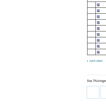
▴
nach oben
Das Thüringer