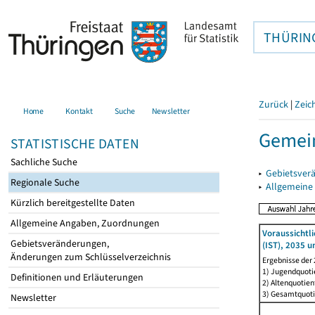
THÜRIN
Zurück
|
Zeic
Home
Kontakt
Suche
Newsletter
Gemei
STATISTISCHE DATEN
Sachliche Suche
▸
Gebietsver
Regionale Suche
▸
Allgemeine
Kürzlich bereitgestellte Daten
Allgemeine Angaben, Zuordnungen
Voraussichtl
Gebietsveränderungen,
(IST), 2035 u
Änderungen zum Schlüsselverzeichnis
Ergebnisse der
1) Jugendquotie
Definitionen und Erläuterungen
2) Altenquotien
3) Gesamtquoti
Newsletter