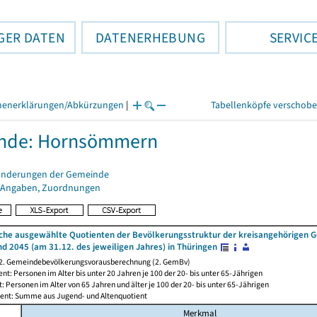
GER DATEN
DATENERHEBUNG
SERVIC
henerklärungen/Abkürzungen
|
Tabellenköpfe verschob
nde: Hornsömmern
änderungen der Gemeinde
 Angaben, Zuordnungen
iche ausgewählte Quotienten der Bevölkerungsstruktur der kreisangehörigen
nd 2045 (am 31.12. des jeweiligen Jahres) in Thüringen
 2. Gemeindebevölkerungsvorausberechnung (2. GemBv)
nt: Personen im Alter bis unter 20 Jahren je 100 der 20- bis unter 65-Jährigen
t: Personen im Alter von 65 Jahren und älter je 100 der 20- bis unter 65-Jährigen
ent: Summe aus Jugend- und Altenquotient
Merkmal