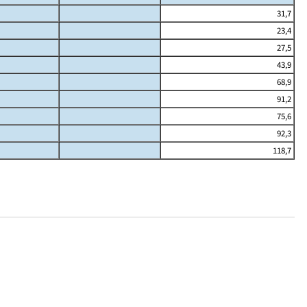
31,7
23,4
27,5
43,9
68,9
91,2
75,6
92,3
118,7