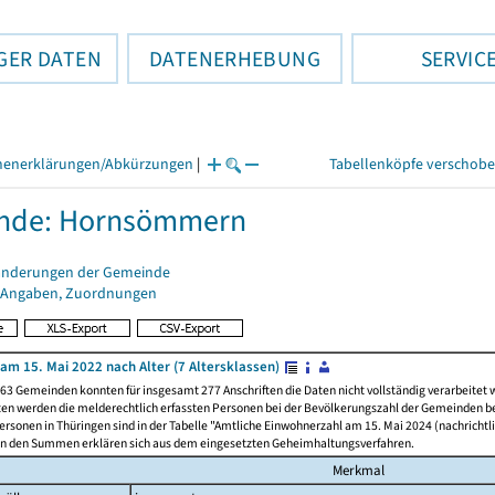
GER DATEN
DATENERHEBUNG
SERVIC
henerklärungen/Abkürzungen
|
Tabellenköpfe verschob
nde: Hornsömmern
änderungen der Gemeinde
 Angaben, Zuordnungen
am 15. Mai 2022 nach Alter (7 Altersklassen)
63 Gemeinden konnten für insgesamt 277 Anschriften die Daten nicht vollständig verarbeitet
ten werden die melderechtlich erfassten Personen bei der Bevölkerungszahl der Gemeinden be
rsonen in Thüringen sind in der Tabelle "Amtliche Einwohnerzahl am 15. Mai 2024 (nachrichtli
n den Summen erklären sich aus dem eingesetzten Geheimhaltungsverfahren.
Merkmal