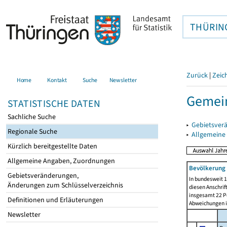
THÜRIN
Zurück
|
Zeic
Home
Kontakt
Suche
Newsletter
Gemei
STATISTISCHE DATEN
Sachliche Suche
▸
Gebietsver
Regionale Suche
▸
Allgemeine
Kürzlich bereitgestellte Daten
Allgemeine Angaben, Zuordnungen
Bevölkerung 
Gebietsveränderungen,
In bundesweit 1
Änderungen zum Schlüsselverzeichnis
diesen Anschrif
insgesamt 22 Pe
Definitionen und Erläuterungen
Abweichungen i
Newsletter