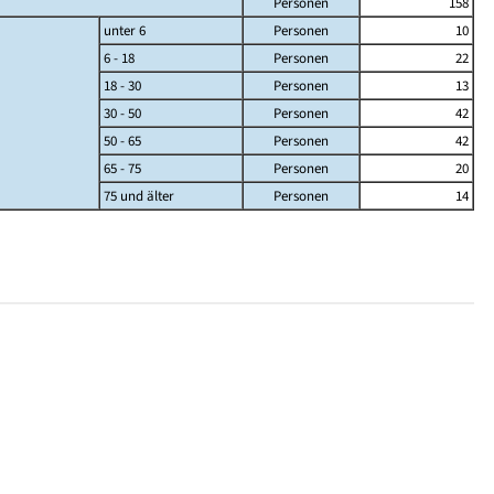
Personen
158
unter 6
Personen
10
6 - 18
Personen
22
18 - 30
Personen
13
30 - 50
Personen
42
50 - 65
Personen
42
65 - 75
Personen
20
75 und älter
Personen
14