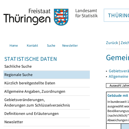
THÜRIN
Zurück
|
Zeic
Home
Kontakt
Suche
Newsletter
Gemei
STATISTISCHE DATEN
Sachliche Suche
▸
Gebietsver
Regionale Suche
▸
Allgemeine
Kürzlich bereitgestellte Daten
Allgemeine Angaben, Zuordnungen
Gebäude mit
Gebietsveränderungen,
In bundesweit 1
Änderungen zum Schlüsselverzeichnis
ausgewählt wor
Bevölkerungszah
Definitionen und Erläuterungen
(nachrichtlich)"
Abweichungen i
Newsletter