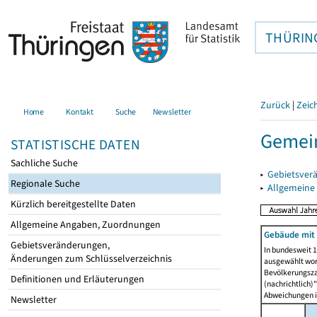
THÜRIN
Zurück
|
Zeic
Home
Kontakt
Suche
Newsletter
Gemei
STATISTISCHE DATEN
Sachliche Suche
▸
Gebietsver
Regionale Suche
▸
Allgemeine
Kürzlich bereitgestellte Daten
Allgemeine Angaben, Zuordnungen
Gebäude mit
Gebietsveränderungen,
In bundesweit 1
Änderungen zum Schlüsselverzeichnis
ausgewählt wor
Bevölkerungszah
Definitionen und Erläuterungen
(nachrichtlich)"
Abweichungen i
Newsletter