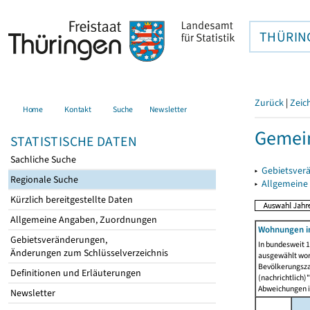
THÜRIN
Zurück
|
Zeic
Home
Kontakt
Suche
Newsletter
Gemei
STATISTISCHE DATEN
Sachliche Suche
▸
Gebietsver
Regionale Suche
▸
Allgemeine
Kürzlich bereitgestellte Daten
Allgemeine Angaben, Zuordnungen
Wohnungen i
Gebietsveränderungen,
In bundesweit 1
Änderungen zum Schlüsselverzeichnis
ausgewählt wor
Bevölkerungszah
Definitionen und Erläuterungen
(nachrichtlich)"
Abweichungen i
Newsletter