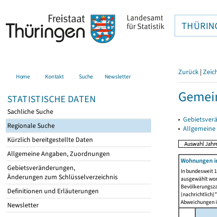
THÜRIN
Zurück
|
Zeic
Home
Kontakt
Suche
Newsletter
Gemei
STATISTISCHE DATEN
Sachliche Suche
▸
Gebietsver
Regionale Suche
▸
Allgemeine
Kürzlich bereitgestellte Daten
Allgemeine Angaben, Zuordnungen
Wohnungen in
Gebietsveränderungen,
In bundesweit 1
Änderungen zum Schlüsselverzeichnis
ausgewählt wor
Bevölkerungszah
Definitionen und Erläuterungen
(nachrichtlich)"
Abweichungen i
Newsletter