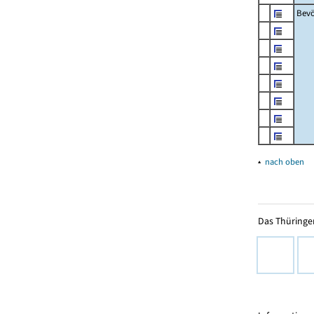
Bevö
▴
nach oben
Das Thüringer