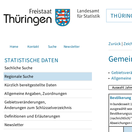
THÜRIN
Zurück
|
Zeic
Home
Kontakt
Suche
Newsletter
Gemein
STATISTISCHE DATEN
Sachliche Suche
▸
Gebietsver
Regionale Suche
▸
Allgemeine
Kürzlich bereitgestellte Daten
Allgemeine Angaben, Zuordnungen
Bevölkerung 
Gebietsveränderungen,
In bundesweit 1
Änderungen zum Schlüsselverzeichnis
ausgewählt wor
Bevölkerungszah
Definitionen und Erläuterungen
(nachrichtlich)"
Abweichungen i
Newsletter