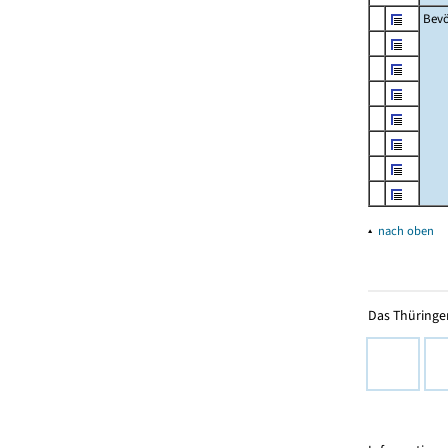
Bevö
▴
nach oben
Das Thüringer