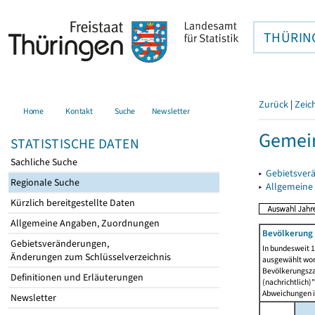
THÜRIN
Zurück
|
Zeic
Home
Kontakt
Suche
Newsletter
Gemein
STATISTISCHE DATEN
Sachliche Suche
▸
Gebietsver
Regionale Suche
▸
Allgemeine
Kürzlich bereitgestellte Daten
Allgemeine Angaben, Zuordnungen
Bevölkerung 
Gebietsveränderungen,
In bundesweit 1
Änderungen zum Schlüsselverzeichnis
ausgewählt wor
Bevölkerungszah
Definitionen und Erläuterungen
(nachrichtlich)"
Abweichungen i
Newsletter