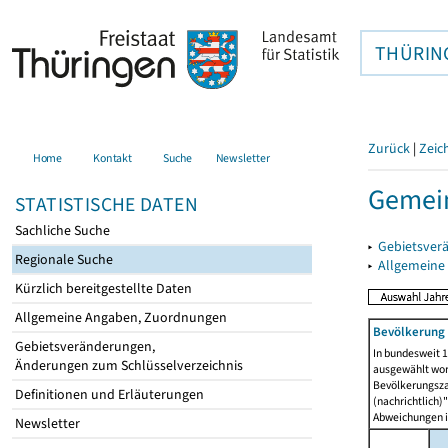
THÜRIN
Zurück
|
Zeic
Home
Kontakt
Suche
Newsletter
Gemein
STATISTISCHE DATEN
Sachliche Suche
▸
Gebietsver
Regionale Suche
▸
Allgemeine
Kürzlich bereitgestellte Daten
Allgemeine Angaben, Zuordnungen
Bevölkerung 
Gebietsveränderungen,
In bundesweit 1
Änderungen zum Schlüsselverzeichnis
ausgewählt wor
Bevölkerungszah
Definitionen und Erläuterungen
(nachrichtlich)"
Abweichungen i
Newsletter