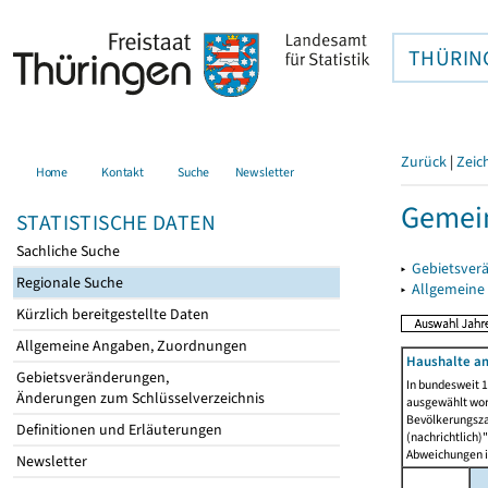
THÜRIN
Zurück
|
Zeic
Home
Kontakt
Suche
Newsletter
Gemein
STATISTISCHE DATEN
Sachliche Suche
▸
Gebietsver
Regionale Suche
▸
Allgemeine
Kürzlich bereitgestellte Daten
Allgemeine Angaben, Zuordnungen
Haushalte am
Gebietsveränderungen,
In bundesweit 1
Änderungen zum Schlüsselverzeichnis
ausgewählt wor
Bevölkerungszah
Definitionen und Erläuterungen
(nachrichtlich)"
Abweichungen i
Newsletter