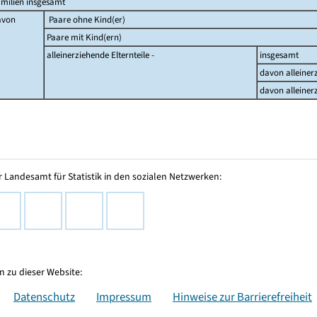
milien insgesamt
avon
Paare ohne Kind(er)
Paare mit Kind(ern)
alleinerziehende Elternteile -
insgesamt
davon alleiner
davon alleiner
 Landesamt für Statistik in den sozialen Netzwerken:
 zu dieser Website:
Datenschutz
Impressum
Hinweise zur Barrierefreiheit