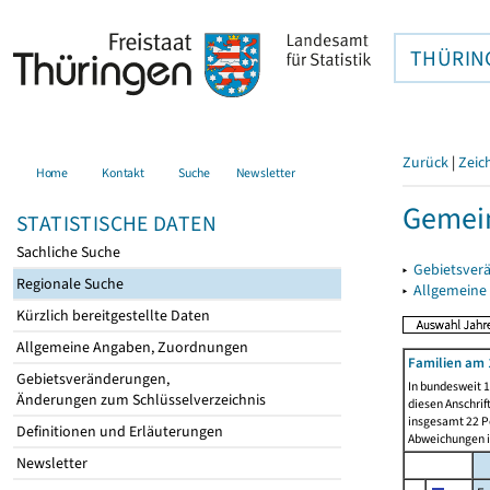
THÜRIN
Zurück
|
Zeic
Home
Kontakt
Suche
Newsletter
Gemein
STATISTISCHE DATEN
Sachliche Suche
▸
Gebietsver
Regionale Suche
▸
Allgemeine
Kürzlich bereitgestellte Daten
Allgemeine Angaben, Zuordnungen
Familien am 
Gebietsveränderungen,
In bundesweit 1
Änderungen zum Schlüsselverzeichnis
diesen Anschrif
insgesamt 22 Pe
Definitionen und Erläuterungen
Abweichungen i
Newsletter