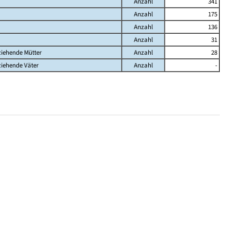
Anzahl
341
Anzahl
175
Anzahl
136
Anzahl
31
ziehende Mütter
Anzahl
28
ziehende Väter
Anzahl
-