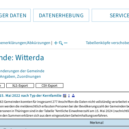
GER DATEN
DATENERHEBUNG
SERVIC
henerklärungen/Abkürzungen
|
Tabellenköpfe verschob
de: Witterda
änderungen der Gemeinde
 Angaben, Zuordnungen
15. Mai 2022 nach Typ der Kernfamilie
63 Gemeinden konnten für insgesamt 277 Anschriften die Daten nicht vollständig verarbeitet
ten werden die melderechtlich erfassten Personen bei der Bevölkerungszahl der Gemeinden be
rsonen in Thüringen sind in der Tabelle "Amtliche Einwohnerzahl am 15. Mai 2024 (nachrichtli
n den Summen erklären sich aus dem eingesetzten Geheimhaltungsverfahren.
Merkmal