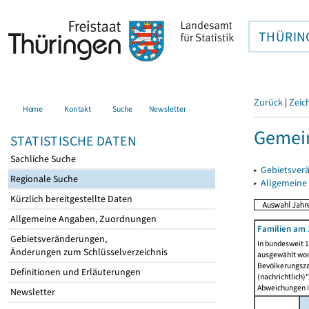
THÜRIN
Zurück
|
Zeic
Home
Kontakt
Suche
Newsletter
Gemein
STATISTISCHE DATEN
Sachliche Suche
▸
Gebietsver
Regionale Suche
▸
Allgemeine
Kürzlich bereitgestellte Daten
Allgemeine Angaben, Zuordnungen
Familien am 
Gebietsveränderungen,
In bundesweit 1
Änderungen zum Schlüsselverzeichnis
ausgewählt wor
Bevölkerungszah
Definitionen und Erläuterungen
(nachrichtlich)"
Abweichungen i
Newsletter