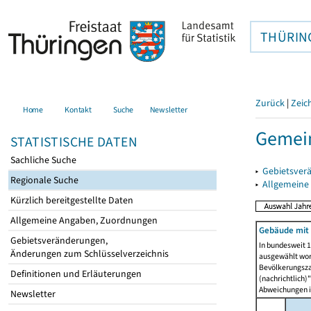
THÜRIN
Zurück
|
Zeic
Home
Kontakt
Suche
Newsletter
Gemein
STATISTISCHE DATEN
Sachliche Suche
▸
Gebietsver
Regionale Suche
▸
Allgemeine
Kürzlich bereitgestellte Daten
Allgemeine Angaben, Zuordnungen
Gebäude mit
Gebietsveränderungen,
In bundesweit 1
Änderungen zum Schlüsselverzeichnis
ausgewählt wor
Bevölkerungszah
Definitionen und Erläuterungen
(nachrichtlich)"
Abweichungen i
Newsletter