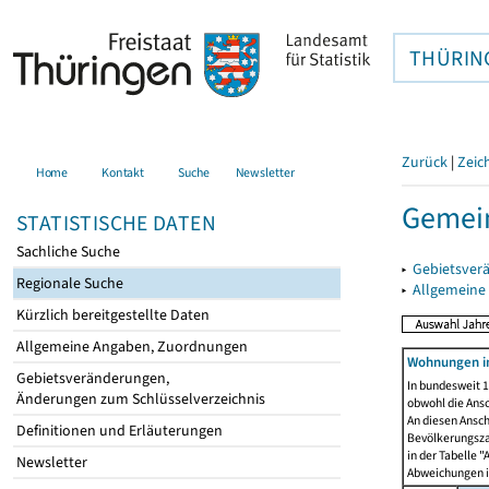
THÜRIN
Zurück
|
Zeic
Home
Kontakt
Suche
Newsletter
Gemein
STATISTISCHE DATEN
Sachliche Suche
▸
Gebietsver
Regionale Suche
▸
Allgemeine
Kürzlich bereitgestellte Daten
Allgemeine Angaben, Zuordnungen
Wohnungen i
Gebietsveränderungen,
In bundesweit 1
Änderungen zum Schlüsselverzeichnis
obwohl die Ans
An diesen Ansch
Definitionen und Erläuterungen
Bevölkerungszah
in der Tabelle 
Newsletter
Abweichungen i