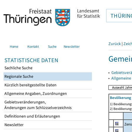
THÜRIN
Zurück
|
Zeic
Home
Kontakt
Suche
Newsletter
Gemei
STATISTISCHE DATEN
Sachliche Suche
▸
Gebietsver
Regionale Suche
▸
Allgemeine
Kürzlich bereitgestellte Daten
Allgemeine Angaben, Zuordnungen
Bevölkerung 
Gebietsveränderungen,
1) Bevölkerungs
Änderungen zum Schlüsselverzeichnis
2) Bevölkerungs
Definitionen und Erläuterungen
Zens
Newsletter