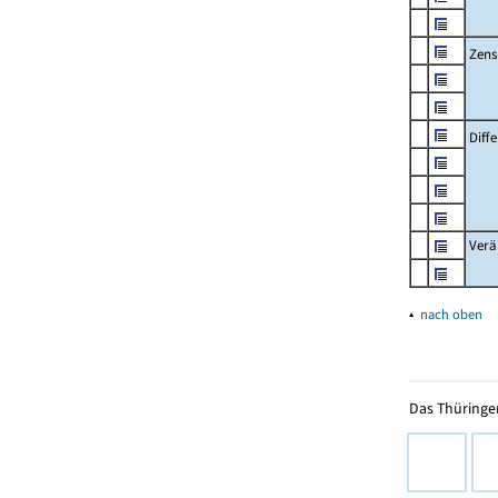
Zens
Diff
Verä
▴
nach oben
Das Thüringer