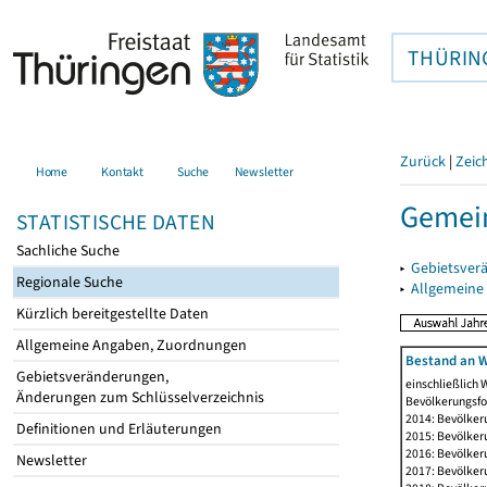
THÜRIN
Zurück
|
Zeic
Home
Kontakt
Suche
Newsletter
Gemei
STATISTISCHE DATEN
Sachliche Suche
▸
Gebietsver
Regionale Suche
▸
Allgemeine
Kürzlich bereitgestellte Daten
Allgemeine Angaben, Zuordnungen
Bestand an W
Gebietsveränderungen,
einschließlich
Änderungen zum Schlüsselverzeichnis
Bevölkerungsfo
2014: Bevölker
Definitionen und Erläuterungen
2015: Bevölker
2016: Bevölker
Newsletter
2017: Bevölker