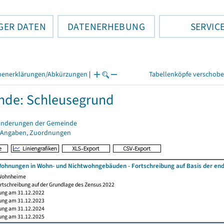
GER DATEN
DATENERHEBUNG
SERVIC
henerklärungen/Abkürzungen
|
Tabellenköpfe verschob
nde: Schleusegrund
änderungen der Gemeinde
 Angaben, Zuordnungen
ohnungen in Wohn- und Nichtwohngebäuden - Fortschreibung auf Basis der en
 Wohnheime
rtschreibung auf der Grundlage des Zensus 2022
ung am 31.12.2022
ung am 31.12.2023
ung am 31.12.2024
ung am 31.12.2025