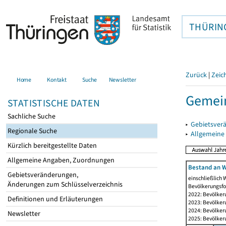
THÜRIN
Zurück
|
Zeic
Home
Kontakt
Suche
Newsletter
Gemei
STATISTISCHE DATEN
Sachliche Suche
▸
Gebietsver
Regionale Suche
▸
Allgemeine
Kürzlich bereitgestellte Daten
Allgemeine Angaben, Zuordnungen
Bestand an W
Gebietsveränderungen,
einschließlich
Änderungen zum Schlüsselverzeichnis
Bevölkerungsfo
2022: Bevölker
Definitionen und Erläuterungen
2023: Bevölker
2024: Bevölker
Newsletter
2025: Bevölker