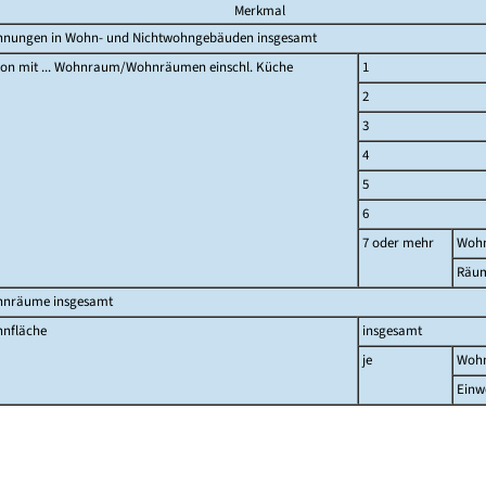
Merkmal
nungen in Wohn- und Nichtwohngebäuden insgesamt
on mit ... Wohnraum/Wohnräumen einschl. Küche
1
2
3
4
5
6
7 oder mehr
Woh
Räu
nräume insgesamt
nfläche
insgesamt
je
Woh
Einw