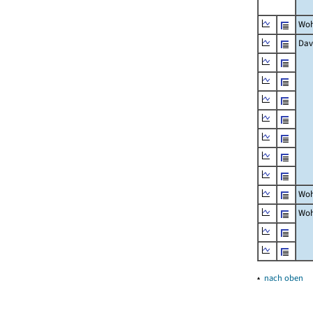
Woh
Dav
Woh
Woh
▴
nach oben