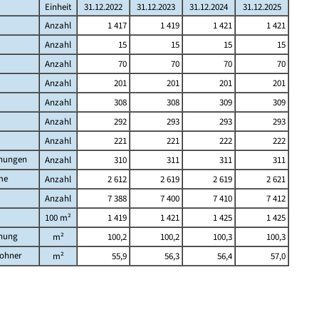
Einheit
31.12.2022
31.12.2023
31.12.2024
31.12.2025
Anzahl
1 417
1 419
1 421
1 421
Anzahl
15
15
15
15
Anzahl
70
70
70
70
Anzahl
201
201
201
201
Anzahl
308
308
309
309
Anzahl
292
293
293
293
Anzahl
221
221
222
222
nungen
Anzahl
310
311
311
311
me
Anzahl
2 612
2 619
2 619
2 621
Anzahl
7 388
7 400
7 410
7 412
100 m²
1 419
1 421
1 425
1 425
nung
m²
100,2
100,2
100,3
100,3
ohner
m²
55,9
56,3
56,4
57,0