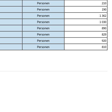
Personen
210
Personen
190
Personen
1 362
Personen
1 030
Personen
890
Personen
829
Personen
920
Personen
810