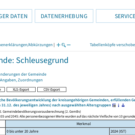
GER DATEN
DATENERHEBUNG
SERVIC
henerklärungen/Abkürzungen
|
Tabellenköpfe verschob
nde: Schleusegrund
änderungen der Gemeinde
 Angaben, Zuordnungen
iche Bevölkerungsentwicklung der kreisangehörigen Gemeinden, erfüllenden G
 31.12. des jeweiligen Jahres) nach ausgewählten Altersgruppen
 2. Gemeindebevölkerungsvorausberechnung (2. GemBv)
2035 und 2045: Alle personenbezogenen Werte wurden auf das nächste Vielfache von 10 gerun
Merkmal
0 bis unter 20 Jahre
2024 (IST)