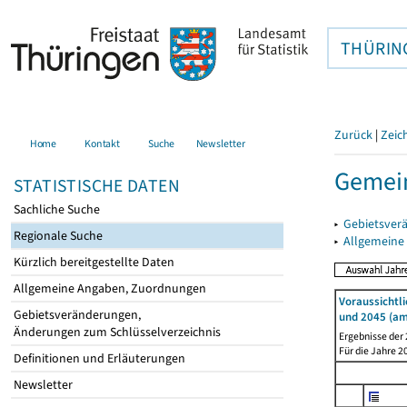
THÜRIN
Zurück
|
Zeic
Home
Kontakt
Suche
Newsletter
Gemei
STATISTISCHE DATEN
Sachliche Suche
▸
Gebietsver
Regionale Suche
▸
Allgemeine
Kürzlich bereitgestellte Daten
Allgemeine Angaben, Zuordnungen
Voraussichtl
Gebietsveränderungen,
und 2045 (am
Änderungen zum Schlüsselverzeichnis
Ergebnisse der
Für die Jahre 
Definitionen und Erläuterungen
Newsletter