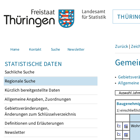
THÜRIN
Zurück
|
Zeic
Home
Kontakt
Suche
Newsletter
Gemein
STATISTISCHE DATEN
Sachliche Suche
▸
Gebietsver
Regionale Suche
▸
Allgemeine
Kürzlich bereitgestellte Daten
Allgemeine Angaben, Zuordnungen
Baugenehmig
Gebietsveränderungen,
1) einschließl
Änderungen zum Schlüsselverzeichnis
Definitionen und Erläuterungen
Wohn
Newsletter