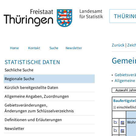
THÜRIN
Zurück
|
Zeic
Home
Kontakt
Suche
Newsletter
Gemein
STATISTISCHE DATEN
Sachliche Suche
▸
Gebietsver
Regionale Suche
▸
Allgemeine
Kürzlich bereitgestellte Daten
Allgemeine Angaben, Zuordnungen
Baufertigst
Gebietsveränderungen,
1) einschließl
Änderungen zum Schlüsselverzeichnis
Definitionen und Erläuterungen
Wohn
Newsletter