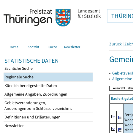
THÜRIN
Zurück
|
Zeic
Home
Kontakt
Suche
Newsletter
Gemein
STATISTISCHE DATEN
Sachliche Suche
▸
Gebietsver
Regionale Suche
▸
Allgemeine
Kürzlich bereitgestellte Daten
Allgemeine Angaben, Zuordnungen
Baufertigst
Gebietsveränderungen,
Änderungen zum Schlüsselverzeichnis
Ferti
Definitionen und Erläuterungen
Wohn
Wohn
Newsletter
Nich