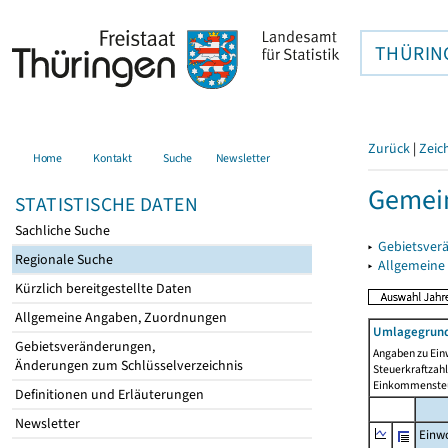
THÜRIN
Zurück
|
Zeic
Home
Kontakt
Suche
Newsletter
Gemein
STATISTISCHE DATEN
Sachliche Suche
▸
Gebietsver
Regionale Suche
▸
Allgemeine
Kürzlich bereitgestellte Daten
Allgemeine Angaben, Zuordnungen
Umlagegrund
Gebietsveränderungen,
Angaben zu Ein
Änderungen zum Schlüsselverzeichnis
Steuerkraftzah
Einkommensteu
Definitionen und Erläuterungen
Newsletter
Einwo