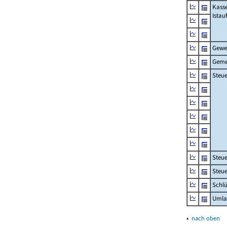
Kass
Ista
Gewe
Geme
Steue
Steu
Steue
Schlü
Umla
▴
nach oben